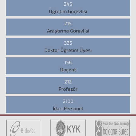
245
Öğretim Görevlisi
215
Araştırma Görevlisi
335
Doktor Öğretim Üyesi
156
Doçent
212
Profesör
2100
İdari Personel