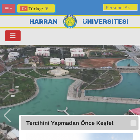
Türkçe
▼
HARRAN
ÜNİVERSİTESİ
Tercihini Yapmadan Önce Keşfet