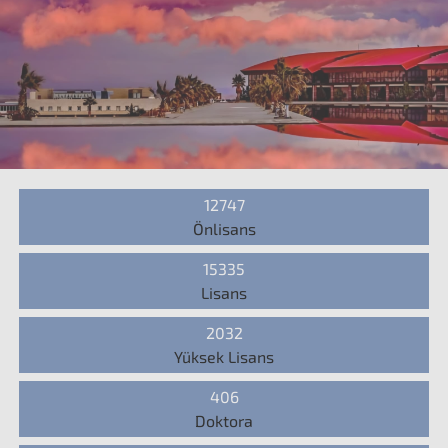
12747
Önlisans
15335
Lisans
2032
Yüksek Lisans
406
Doktora