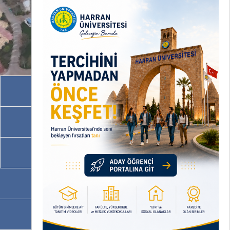
Akademik Birimler
İdari Birimler
Programlarımız
OBS
EBYS / EVRAKA